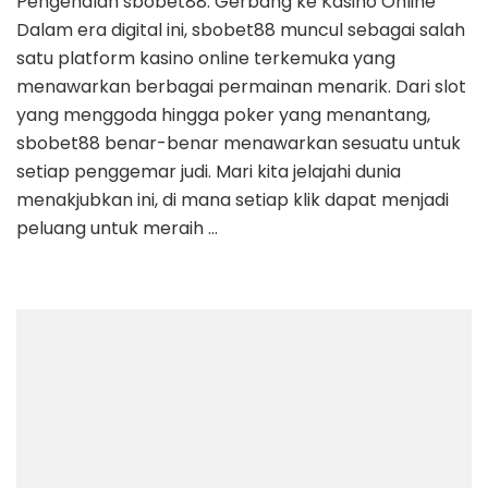
Pengenalan sbobet88: Gerbang ke Kasino Online
Dunia
Dalam era digital ini, sbobet88 muncul sebagai salah
sbobet88:
Panduan
satu platform kasino online terkemuka yang
Lengkap
menawarkan berbagai permainan menarik. Dari slot
untuk
yang menggoda hingga poker yang menantang,
Penggema
sbobet88 benar-benar menawarkan sesuatu untuk
Kasino
Online
setiap penggemar judi. Mari kita jelajahi dunia
menakjubkan ini, di mana setiap klik dapat menjadi
peluang untuk meraih …