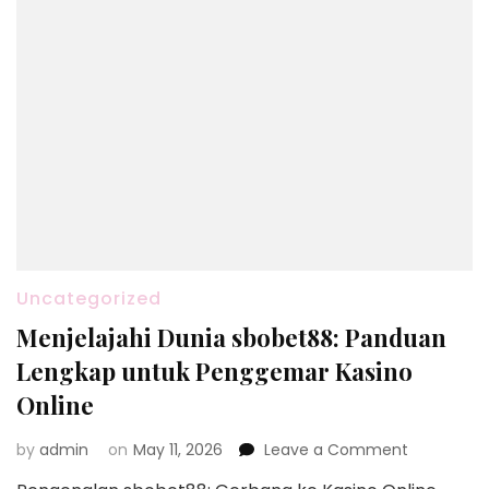
Uncategorized
Menjelajahi Dunia sbobet88: Panduan
Lengkap untuk Penggemar Kasino
Online
on
by
admin
on
May 11, 2026
Leave a Comment
Menjelajah