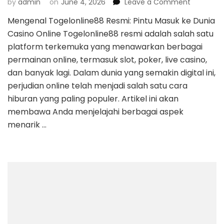
on
by
admin
on
June 4, 2026
Leave a Comment
Panduan
Mengenal Togelonline88 Resmi: Pintu Masuk ke Dunia
Togelonl
Casino Online Togelonline88 resmi adalah salah satu
Resmi:
Slot,
platform terkemuka yang menawarkan berbagai
Poker,
permainan online, termasuk slot, poker, live casino,
dan
dan banyak lagi. Dalam dunia yang semakin digital ini,
Live
perjudian online telah menjadi salah satu cara
Casino
hiburan yang paling populer. Artikel ini akan
membawa Anda menjelajahi berbagai aspek
menarik …