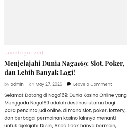
Uncategorized
Menjelajahi Dunia Naga169: Slot, Poker,
dan Lebih Banyak Lagi!
on
by
admin
on
May 27, 2026
Leave a Comment
Menjelaja
Selamat Datang di Naga169: Dunia Kasino Online yang
Dunia
Menggoda Naga169 adalah destinasi utama bagi
Naga169:
Slot,
para pencinta judi online, di mana slot, poker, lottery,
Poker,
dan berbagai permainan kasino lainnya menanti
dan
untuk dijelajahi. Di sini, Anda tidak hanya bermain,
Lebih