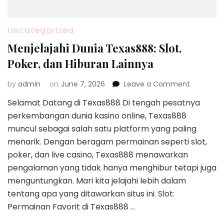
Uncategorized
Menjelajahi Dunia Texas888: Slot,
Poker, dan Hiburan Lainnya
on
by
admin
on
June 7, 2026
Leave a Comment
Menjelaja
Selamat Datang di Texas888 Di tengah pesatnya
Dunia
perkembangan dunia kasino online, Texas888
Texas888
Slot,
muncul sebagai salah satu platform yang paling
Poker,
menarik. Dengan beragam permainan seperti slot,
dan
poker, dan live casino, Texas888 menawarkan
Hiburan
pengalaman yang tidak hanya menghibur tetapi juga
Lainnya
menguntungkan. Mari kita jelajahi lebih dalam
tentang apa yang ditawarkan situs ini. Slot:
Permainan Favorit di Texas888 …