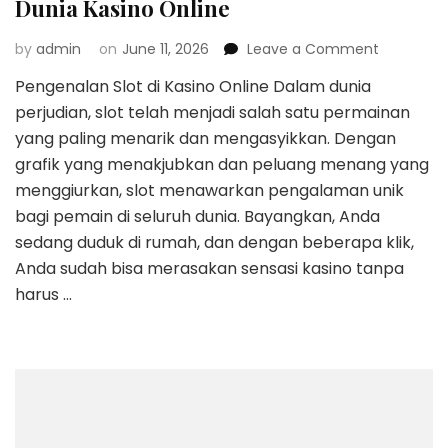
Dunia Kasino Online
on
by
admin
on
June 11, 2026
Leave a Comment
Mengenal
Pengenalan Slot di Kasino Online Dalam dunia
Lebih
perjudian, slot telah menjadi salah satu permainan
Dalam
Tentang
yang paling menarik dan mengasyikkan. Dengan
Slot
grafik yang menakjubkan dan peluang menang yang
di
menggiurkan, slot menawarkan pengalaman unik
Dunia
bagi pemain di seluruh dunia. Bayangkan, Anda
Kasino
Online
sedang duduk di rumah, dan dengan beberapa klik,
Anda sudah bisa merasakan sensasi kasino tanpa
harus …