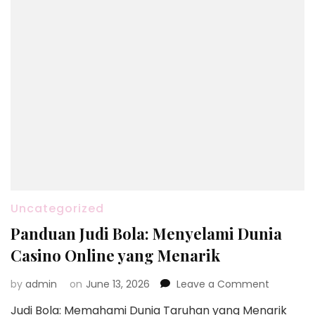
Uncategorized
Panduan Judi Bola: Menyelami Dunia
Casino Online yang Menarik
on
by
admin
on
June 13, 2026
Leave a Comment
Panduan
Judi Bola: Memahami Dunia Taruhan yang Menarik
Judi