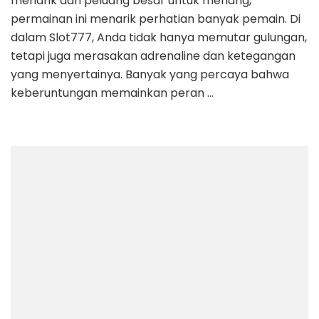
menarik dan peluang besar untuk menang,
Pecinta
permainan ini menarik perhatian banyak pemain. Di
Kasino
dalam Slot777, Anda tidak hanya memutar gulungan,
Online
tetapi juga merasakan adrenaline dan ketegangan
yang menyertainya. Banyak yang percaya bahwa
keberuntungan memainkan peran …