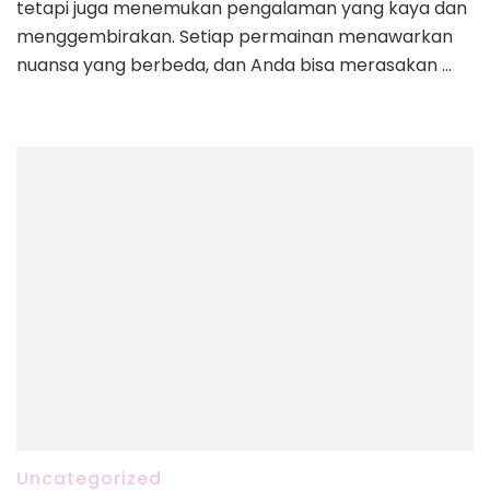
tetapi juga menemukan pengalaman yang kaya dan
Banyak
Lagi!
menggembirakan. Setiap permainan menawarkan
nuansa yang berbeda, dan Anda bisa merasakan …
Uncategorized