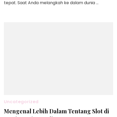
tepat. Saat Anda melangkah ke dalam dunia …
Uncategorized
Mengenal Lebih Dalam Tentang Slot di