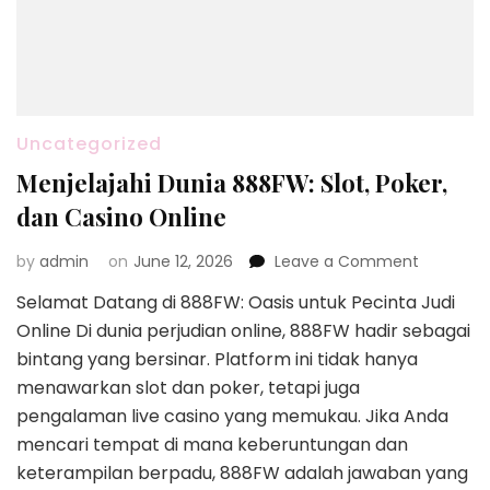
Uncategorized
Menjelajahi Dunia 888FW: Slot, Poker,
dan Casino Online
on
by
admin
on
June 12, 2026
Leave a Comment
Menjelaja
Selamat Datang di 888FW: Oasis untuk Pecinta Judi
Dunia
Online Di dunia perjudian online, 888FW hadir sebagai
888FW:
Slot,
bintang yang bersinar. Platform ini tidak hanya
Poker,
menawarkan slot dan poker, tetapi juga
dan
pengalaman live casino yang memukau. Jika Anda
Casino
mencari tempat di mana keberuntungan dan
Online
keterampilan berpadu, 888FW adalah jawaban yang