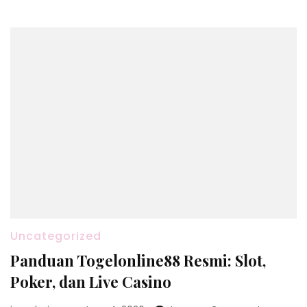
Uncategorized
Panduan Togelonline88 Resmi: Slot,
Poker, dan Live Casino