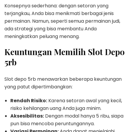
Konsepnya sederhana: dengan setoran yang
terjangkau, Anda bisa menikmati berbagai jenis
permainan. Namun, seperti semua permainan judi,
ada strategi yang bisa membantu Anda
meningkatkan peluang menang.
Keuntungan Memilih Slot Depo
5rb
Slot depo 5rb menawarkan beberapa keuntungan
yang patut dipertimbangkan:
Rendah Risiko:
Karena setoran awal yang kecil,
risiko kehilangan uang Anda juga minim.
Aksesibilitas:
Dengan modal hanya 5 ribu, siapa
pun bisa mencoba peruntungannya.
Variasi Permainan:
Anda dapat menjelajahi