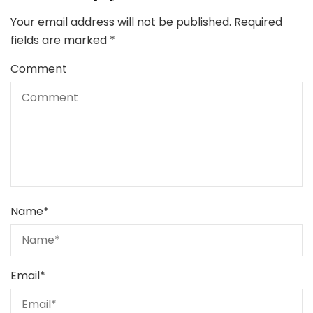
Your email address will not be published.
Required
fields are marked
*
Comment
Name
*
Email
*