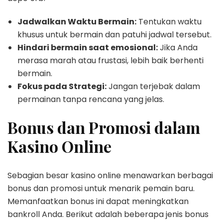
Jadwalkan Waktu Bermain:
Tentukan waktu
khusus untuk bermain dan patuhi jadwal tersebut.
Hindari bermain saat emosional:
Jika Anda
merasa marah atau frustasi, lebih baik berhenti
bermain.
Fokus pada Strategi:
Jangan terjebak dalam
permainan tanpa rencana yang jelas.
Bonus dan Promosi dalam
Kasino Online
Sebagian besar kasino online menawarkan berbagai
bonus dan promosi untuk menarik pemain baru.
Memanfaatkan bonus ini dapat meningkatkan
bankroll Anda. Berikut adalah beberapa jenis bonus