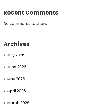
Recent Comments
No comments to show.
Archives
July 2026
June 2026
May 2026
April 2026
March 2026