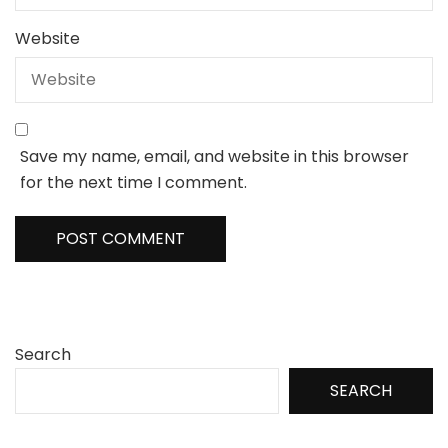
Website
Save my name, email, and website in this browser
for the next time I comment.
Search
SEARCH