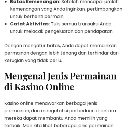
Batas Kemenangan:
Setelah mencapai jumlah
kemenangan yang Anda inginkan, pertimbangkan
untuk berhenti bermain.
Catat Aktivitas:
Tulis semua transaksi Anda
untuk melacak pengeluaran dan pendapatan.
Dengan mengatur batas, Anda dapat memainkan
permainan dengan lebih tenang dan terhindar dari
kerugian yang tidak perlu.
Mengenal Jenis Permainan
di Kasino Online
Kasino online menawarkan berbagai jenis
permainan, dan mengetahui perbedaan di antara
mereka dapat membantu Anda memilih yang
terbaik. Mari kita lihat beberapa jenis permainan