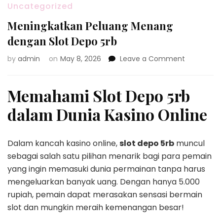
Uncategorized
Meningkatkan Peluang Menang
dengan Slot Depo 5rb
on
by
admin
on
May 8, 2026
Leave a Comment
Meningkat
Peluang
Menang
Memahami Slot Depo 5rb
dengan
dalam Dunia Kasino Online
Slot
Depo
5rb
Dalam kancah kasino online,
slot depo 5rb
muncul
sebagai salah satu pilihan menarik bagi para pemain
yang ingin memasuki dunia permainan tanpa harus
mengeluarkan banyak uang. Dengan hanya 5.000
rupiah, pemain dapat merasakan sensasi bermain
slot dan mungkin meraih kemenangan besar!