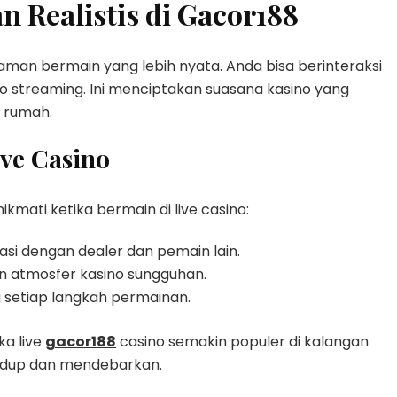
n Realistis di Gacor188
aman bermain yang lebih nyata. Anda bisa berinteraksi
o streaming. Ini menciptakan suasana kasino yang
 rumah.
ve Casino
mati ketika bermain di live casino:
asi dengan dealer dan pemain lain.
 atmosfer kasino sungguhan.
g setiap langkah permainan.
ka live
gacor188
casino semakin populer di kalangan
hidup dan mendebarkan.