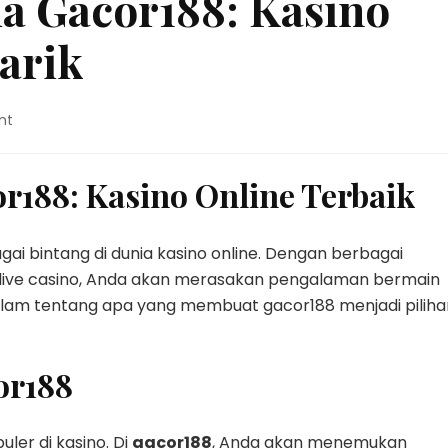
ia Gacor188: Kasino
arik
on
nt
Menjelajahi
Dunia
Gacor188:
r188: Kasino Online Terbaik
Kasino
Online
yang
ai bintang di dunia kasino online. Dengan berbagai
Menarik
n live casino, Anda akan merasakan pengalaman bermain
h dalam tentang apa yang membuat gacor188 menjadi piliha
or188
ler di kasino. Di
gacor188
, Anda akan menemukan