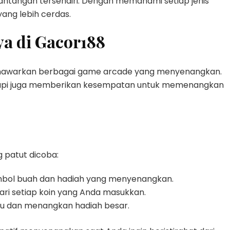
 tantangan tersendiri. Dengan memahami setiap jenis
ang lebih cerdas.
ya di Gacor188
enawarkan berbagai game arcade yang menyenangkan.
tapi juga memberikan kesempatan untuk memenangkan
 patut dicoba:
simbol buah dan hadiah yang menyenangkan.
ri setiap koin yang Anda masukkan.
ru dan menangkan hadiah besar.