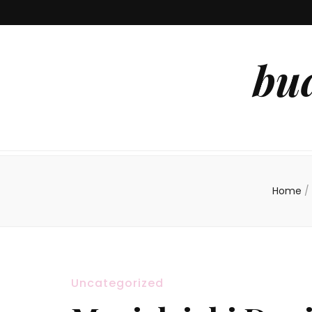
bu
Home
/
Uncategorized