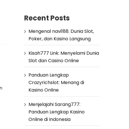
Recent Posts
Mengenal navi188: Dunia Slot,
Poker, dan Kasino Langsung
Kisah777 Link: Menyelami Dunia
Slot dan Casino Online
Panduan Lengkap
Crazyrichslot: Menang di
n
Kasino Online
Menjelajahi Sarang777:
Panduan Lengkap Kasino
Online di Indonesia