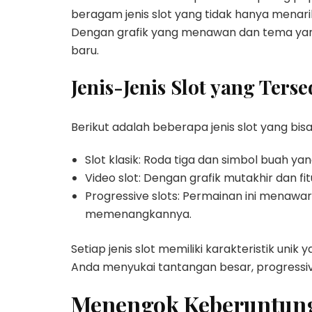
beragam jenis slot yang tidak hanya menar
Dengan grafik yang menawan dan tema yang
baru.
Jenis-Jenis Slot yang Terse
Berikut adalah beberapa jenis slot yang bis
Slot klasik: Roda tiga dan simbol buah 
Video slot: Dengan grafik mutakhir dan 
Progressive slots: Permainan ini menawa
memenangkannya.
Setiap jenis slot memiliki karakteristik unik
Anda menyukai tantangan besar, progressive
Menengok Keberuntung