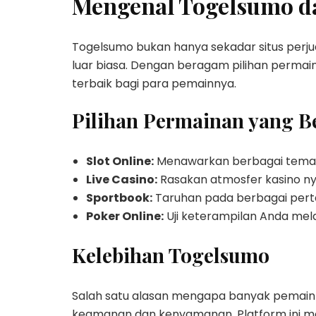
Mengenal Togelsumo d
Togelsumo bukan hanya sekadar situs perj
luar biasa. Dengan beragam pilihan perma
terbaik bagi para pemainnya.
Pilihan Permainan yang 
Slot Online:
Menawarkan berbagai tema 
Live Casino:
Rasakan atmosfer kasino ny
Sportbook:
Taruhan pada berbagai pert
Poker Online:
Uji keterampilan Anda mel
Kelebihan Togelsumo
Salah satu alasan mengapa banyak pemain
keamanan dan kenyamanan. Platform ini m