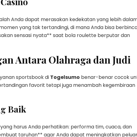
 Casino
adalah Anda dapat merasakan kedekatan yang lebih dala
n momen yang tak tertandingi, di mana Anda bisa berbinc
akan sensasi nyata** saat bola roulette berputar dan
an Antara Olahraga dan Judi
ayanan sportsbook di
Togelsumo
benar-benar cocok un
ertandingan favorit tetapi juga menambah kegembiraan
g Baik
 yang harus Anda perhatikan: performa tim, cuaca, dan
membuat taruhan** agar Anda dapat meningkatkan pelua