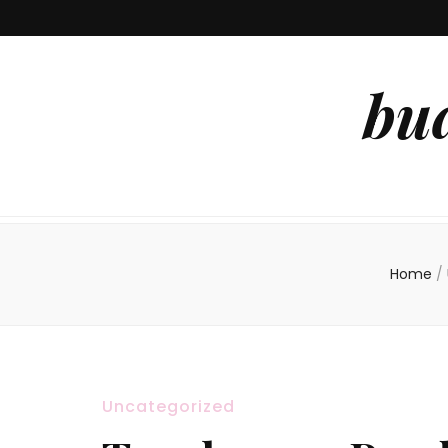
bu
Home
/
Uncategorized