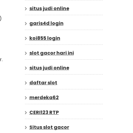
situs judi online
)
garis4d login
koi855 login
slot gacor hari ini
r.
situs judi online
daftar slot
merdeka62
CERI123 RTP
Situs slot gacor