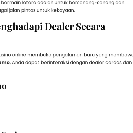
t, bermain lotere adalah untuk bersenang-senang dan
ai jalan pintas untuk kekayaan.
enghadapi Dealer Secara
 casino online membuka pengalaman baru yang membaw
sumo
, Anda dapat berinteraksi dengan dealer cerdas dan
no