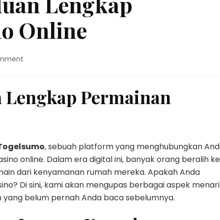
duan Lengkap
o Online
on
omment
Togelsumo:
Panduan
Lengkap
n Lengkap Permainan
Permainan
Casino
Online
Togelsumo
, sebuah platform yang menghubungkan An
ino online. Dalam era digital ini, banyak orang beralih ke
ermain dari kenyamanan rumah mereka. Apakah Anda
sino? Di sini, kami akan mengupas berbagai aspek menari
yang belum pernah Anda baca sebelumnya.