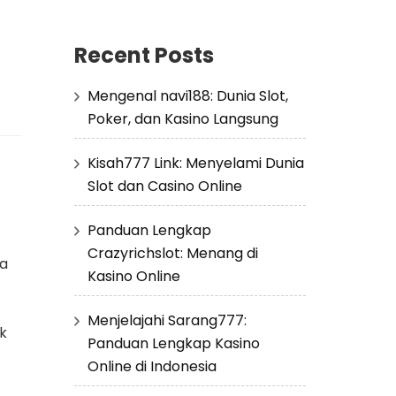
Recent Posts
Mengenal navi188: Dunia Slot,
Poker, dan Kasino Langsung
Kisah777 Link: Menyelami Dunia
Slot dan Casino Online
Panduan Lengkap
Crazyrichslot: Menang di
da
Kasino Online
Menjelajahi Sarang777:
k
Panduan Lengkap Kasino
Online di Indonesia