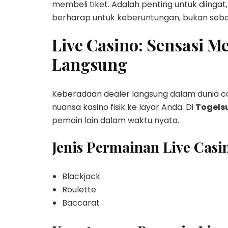
membeli tiket. Adalah penting untuk diinga
berharap untuk keberuntungan, bukan sebag
Live Casino: Sensasi M
Langsung
Keberadaan dealer langsung dalam dunia
nuansa kasino fisik ke layar Anda. Di
Togel
pemain lain dalam waktu nyata.
Jenis Permainan Live Casi
Blackjack
Roulette
Baccarat